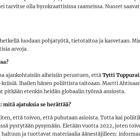
ei tarvitse olla byrokraattisissa raameissa. Nuoret saavat
lä hetkellä luodaan pohjatyötä, tietotaitoa ja kasvetaan. 
isia arvoja.
ssa?
oa ajankohtaisiin aiheisiin perustuen, että
Tytti Tuppura
riisiä. Ihailen hänen poliittista taitoaan. Martti Ahtisaar
llut pitkään etenkin heidän globaalin työnsä ansiosta.
s: mitä ajatuksia se herättää?
iten, että toivon, että puhutaan asioista. Totta kai polii
issä pystytään pysymään. Eletään vuotta 2022, joten toivo
haltuun ja tuottavat materiaalia äänestäjilleen: informaa