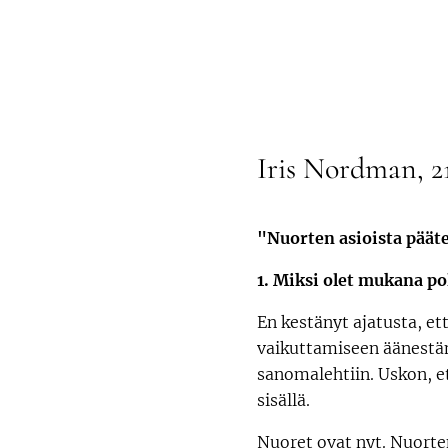
Iris Nordman, 21
"Nuorten asioista päätet
1. Miksi olet mukana po
En kestänyt ajatusta, ett
vaikuttamiseen äänestäm
sanomalehtiin. Uskon, et
sisällä.
Nuoret ovat nyt. Nuorten