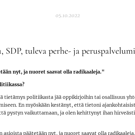
05.10.2022
, SDP, tuleva perhe- ja peruspalvelumi
ään nyt, ja nuoret saavat olla radikaaleja."
litiikassa?
ä tietämys politiikasta jää oppikirjoihin tai osallisuus yh
iseen. En myöskään kestänyt, että tietoni ajankohtaisist
tä pystyn vaikuttamaan, ja olen kehittynyt ihan hirveästi
 asioista päätetään nyt, ja nuoret saavat olla radikaalej