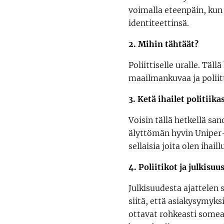
voimalla eteenpäin, kun 
identiteettinsä.
2. Mihin tähtäät?
Poliittiselle uralle. Täl
maailmankuvaa ja poliitt
3. Ketä ihailet politiika
Voisin tällä hetkellä san
älyttömän hyvin Uniper-k
sellaisia joita olen ihai
4. Poliitikot ja julkisuu
Julkisuudesta ajattelen s
siitä, että asiakysymyks
ottavat rohkeasti somea 