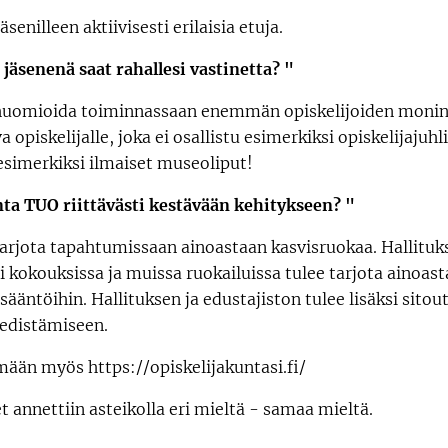
senilleen aktiivisesti erilaisia etuja.
jäsenenä saat rahallesi vastinetta? "
huomioida toiminnassaan enemmän opiskelijoiden moninai
opiskelijalle, joka ei osallistu esimerkiksi opiskelijajuhli
esimerkiksi ilmaiset museoliput!
ta TUO riittävästi kestävään kehitykseen? "
tarjota tapahtumissaan ainoastaan kasvisruokaa. Hallituks
i kokouksissa ja muissa ruokailuissa tulee tarjota ainoa
sääntöihin. Hallituksen ja edustajiston tulee lisäksi sito
 edistämiseen.
ään myös https://opiskelijakuntasi.fi/
 annettiin asteikolla eri mieltä - samaa mieltä.