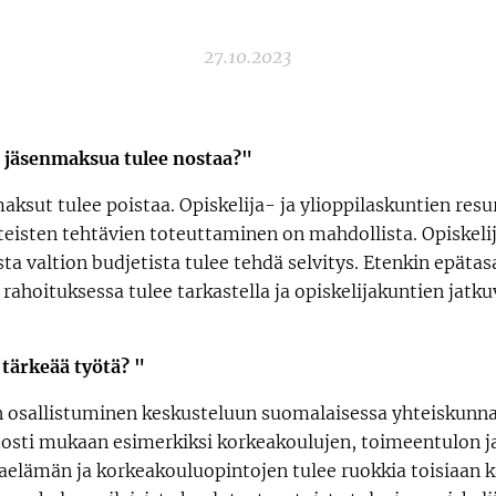
27.10.2023
 jäsenmaksua tulee nostaa?"
ksut tulee poistaa. Opiskelija- ja ylioppilaskuntien resu
äteisten tehtävien toteuttaminen on mahdollista. Opiskelij
a valtion budjetista tulee tehdä selvitys. Etenkin epätas
hoituksessa tulee tarkastella ja opiskelijakuntien jatku
 tärkeää työtä? "
en osallistuminen keskusteluun suomalaisessa yhteiskunna
idosti mukaan esimerkiksi korkeakoulujen, toimeentulon 
jaelämän ja korkeakouluopintojen tulee ruokkia toisiaan 