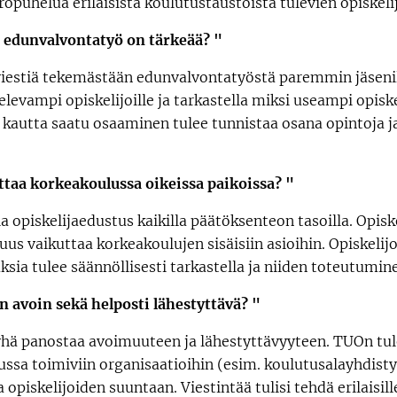
opuhelua erilaisista koulutustaustoista tulevien opiskeli
 edunvalvontatyö on tärkeää? "
viestiä tekemästään edunvalvontatyöstä paremmin jäsenil
levampi opiskelijoille ja tarkastella miksi useampi opiske
 kautta saatu osaaminen tulee tunnistaa osana opintoja 
ttaa korkeakoulussa oikeissa paikoissa? "
a opiskelijaedustus kaikilla päätöksenteon tasoilla. Opiske
suus vaikuttaa korkeakoulujen sisäisiin asioihin. Opiskelij
ia tulee säännöllisesti tarkastella ja niiden toteutumin
 avoin sekä helposti lähestyttävä? "
yhä panostaa avoimuuteen ja lähestyttävyyteen. TUOn tul
ssa toimiviin organisaatioihin (esim. koulutusalayhdistyk
opiskelijoiden suuntaan. Viestintää tulisi tehdä erilaisill