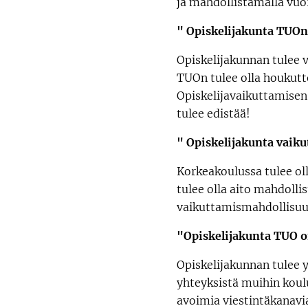
ja mahdollistamalla vuor
" Opiskelijakunta TUOn
Opiskelijakunnan tulee 
TUOn tulee olla houkutte
Opiskelijavaikuttamisen
tulee edistää!
" Opiskelijakunta vaiku
Korkeakoulussa tulee oll
tulee olla aito mahdolli
vaikuttamismahdollisuuks
"Opiskelijakunta TUO on
Opiskelijakunnan tulee 
yhteyksistä muihin koulu
avoimia viestintäkanavia 