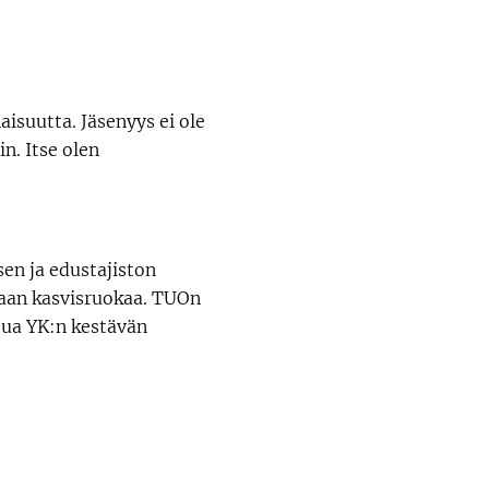
suutta. Jäsenyys ei ole
in. Itse olen
en ja edustajiston
staan kasvisruokaa. TUOn
utua YK:n kestävän