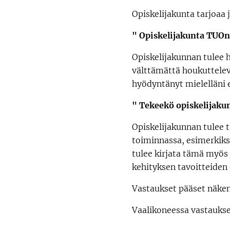
Opiskelijakunta tarjoaa jä
" Opiskelijakunta TUOn 
Opiskelijakunnan tulee 
välttämättä houkutteleva 
hyödyntänyt mielelläni 
" Tekeekö opiskelijakun
Opiskelijakunnan tulee 
toiminnassa, esimerkiks
tulee kirjata tämä myös 
kehityksen tavoitteiden
Vastaukset pääset näkem
Vaalikoneessa vastaukset