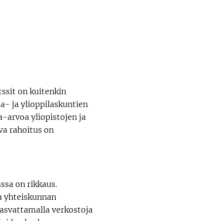
rssit on kuitenkin
a- ja ylioppilaskuntien
a-arvoa yliopistojen ja
va rahoitus on
ssa on rikkaus.
ja yhteiskunnan
kasvattamalla verkostoja