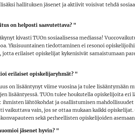
lisäksi hallituksen jäsenet ja aktiivit voisivat tehdä sosi
itus on helposti saavutettava? "
näkynyt kivasti TUOn sosiaalisessa mediassa! Vuorovaikutu
toa. Yksisuuntainen tiedottaminen ei resonoi opiskelijoih
, jotta erilaiset opiskelijat kykenisivät samaistumaan p
oi erilaiset opiskelijaryhmät? "
uus on lisääntynyt viime vuosina ja tulee lisääntymään 
jen lisääntyessä. TUOn tulee houkutella opiskelijoita eri
ihmisten lähtökohdat ja osallistumisen mahdollisuudet ov
ti vaikuttava vain, jos se ottaa mukaan kaikki opiskelijat.
konvapauteen sekä perheellisten opiskelijoiden asemaan
huomioi jäsenet hyvin? "