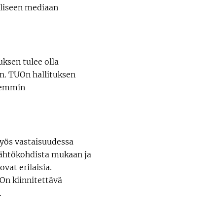
aaliseen mediaan
ksen tulee olla
in. TUOn hallituksen
aremmin
myös vastaisuudessa
 lähtökohdista mukaan ja
at erilaisia.
 On kiinnitettävä
.