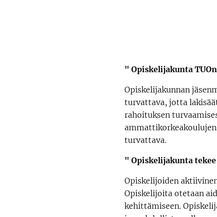
" Opiskelijakunta TUOn
Opiskelijakunnan jäsenma
turvattava, jotta lakisä
rahoituksen turvaamisest
ammattikorkeakoulujen ra
turvattava.
" Opiskelijakunta tekee
Opiskelijoiden aktiivin
Opiskelijoita otetaan a
kehittämiseen. Opiskeli