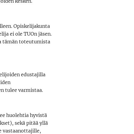
joiden kesken.
leen. Opiskelijakunta
lija ei ole TUOn jäsen.
ja tämän toteutumista
lijoiden edustajilla
oiden
en tulee varmistaa.
ee huolehtia hyvistä
set), sekä pitää yllä
e vastaanottajille,