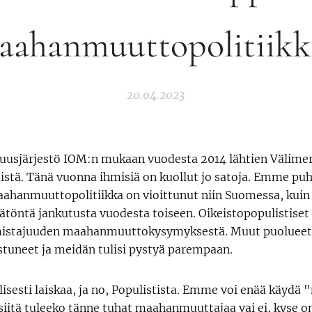
aahanmuuttopolitiikk
20.04.2023
suusjärjestö IOM:n mukaan vuodesta 2014 lähtien Välimere
istä. Tänä vuonna ihmisiä on kuollut jo satoja. Emme puhu
aahanmuuttopolitiikka on vioittunut niin Suomessa, kuin
öntä jankutusta vuodesta toiseen. Oikeistopopulistiset
istajuuden maahanmuuttokysymyksestä. Muut puolueet 
tuneet ja meidän tulisi pystyä parempaan.
lisesti laiskaa, ja no, Populistista. Emme voi enää käydä 
siitä tuleeko tänne tuhat maahanmuuttajaa vai ei, kyse on 