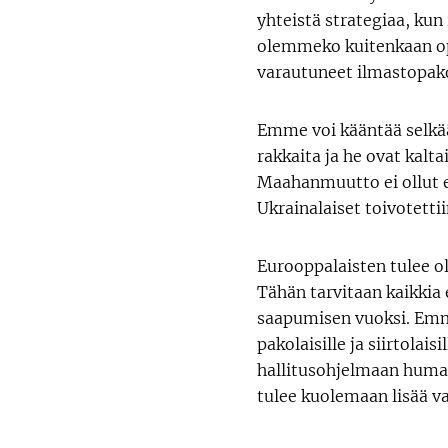
yhteistä strategiaa, kun
olemmeko kuitenkaan o
varautuneet ilmastopako
Emme voi kääntää selkää
rakkaita ja he ovat kal
Maahanmuutto ei ollut e
Ukrainalaiset toivotettii
Eurooppalaisten tulee ol
Tähän tarvitaan kaikkia e
saapumisen vuoksi. Emme
pakolaisille ja siirtolai
hallitusohjelmaan humani
tulee kuolemaan lisää vaa