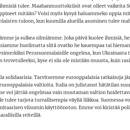
 ihmisiä tulee. Maahanmuuttokriisit ovat olleet vaikeita 
ppineet mitään? Voisi myös kysyä haluammeko oppia m
laisten tuloon, kun kuumilla alueilla asuminen tulee m
mme ja sulkea silmiämme. Joka päivä kuolee ihmisiä, heil
taisiamme huolimatta siitä ovatko he kauempaa tai hieman 
simerkiksi Perussuomalaisille ongelma, kun Ukrainasta t
n tervetulleeksi, kyse ei siis ole mistään muusta, kuin ras
la solidaarisia. Tarvitsemme eurooppalaisia ratkaisuja jä
urooppalaisia valtioita. Italia on julistanut hätätilan suu
 voi jättää ongelmaa vain muutaman valtion hoidettava
sille tulee tarjota turvallisempia väyliä liikkua. Suomessa 
taarisen viisumin käyttöönoton. Emme voi kiristää politi
rallisilla reiteillä.