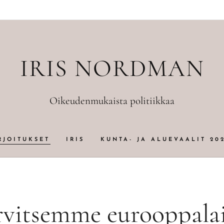
IRIS NORDMAN
Oikeudenmukaista politiikkaa
RJOITUKSET
IRIS
KUNTA- JA ALUEVAALIT 20
rvitsemme eurooppalai