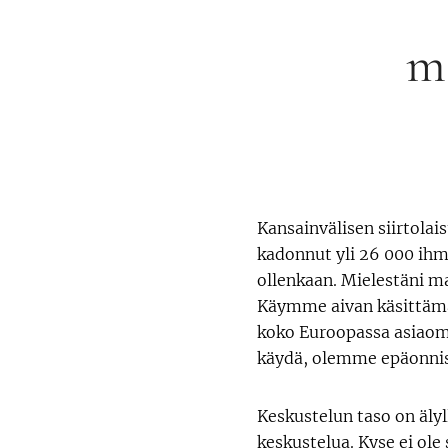
m
Kansainvälisen siirtolai
kadonnut yli 26 000 ihm
ollenkaan. Mielestäni m
Käymme aivan käsittämät
koko Euroopassa asiaom
käydä, olemme epäonnis
Keskustelun taso on älyl
keskustelua. Kyse ei ole 