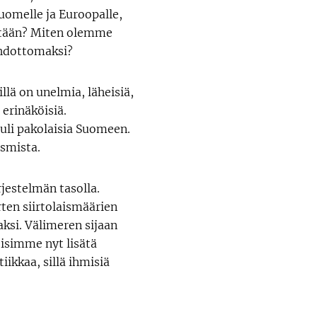
Suomelle ja Euroopalle,
itään? Miten olemme
ahdottomaksi?
lä on unelmia, läheisiä,
erinäköisiä.
uli pakolaisia Suomeen.
ismista.
rjestelmän tasolla.
rten siirtolaismäärien
ksi. Välimeren sijaan
voisimme nyt lisätä
ikkaa, sillä ihmisiä