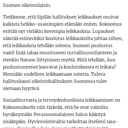
Suomen oikeistolaisin.
Tiedämme, että Sipilän hallituksen leikkaukset osuivat
kaikista heikko-osaisimpien elämään eniten. Kokoomus
esittää nyt vieläkin kovempia leikkauksia. Lupaukset
säästää esimerkiksi koulutus leikkauksilta johtaa siihen,
että leikkauksia tehdään sotesta. Suomen puolustus
vaatii lisää rahaa muuttuneen turvallisuustilanteen ja
etenkin Natoon liittymisen myötä. Mitä tehdään, kun
puolustusmenot kasvavat ja koulutuksesta ei leikata?
Mennään uudelleen leikkaamaan sotesta. Tuleva
hallituskausi oikeistohallituksen Suomessa tulee
olemaan hyytävä.
Sosiaaliturvasta ja terveydenhuollosta leikkaaminen on
Kokoomukselle niin tärkeää, että he ovat valmiita
hyväksymään Perussuomalaisten halun kääntyä
sisäänpäin. Hyvinvointivaltio tarkoittaa itselleni tasa-