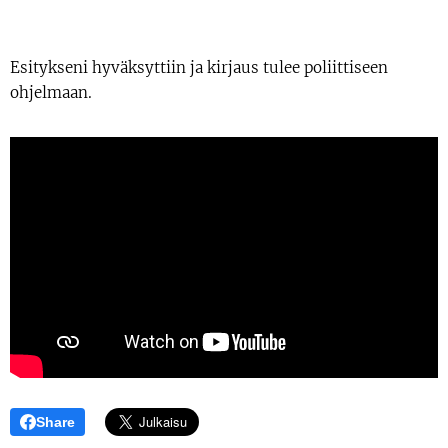
Esitykseni hyväksyttiin ja kirjaus tulee poliittiseen
ohjelmaan.
Share