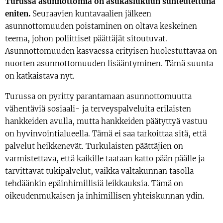
Turussa asunnottomia on asukaslukuun suhteutettuna
eniten.
Seuraavien kuntavaalien jälkeen
asunnottomuuden poistaminen on oltava keskeinen
teema, johon poliittiset päättäjät sitoutuvat.
Asunnottomuuden kasvaessa erityisen huolestuttavaa on
nuorten asunnottomuuden lisääntyminen. Tämä suunta
on katkaistava nyt.
Turussa on pyritty parantamaan asunnottomuutta
vähentäviä sosiaali- ja terveyspalveluita erilaisten
hankkeiden avulla, mutta hankkeiden päätyttyä vastuu
on hyvinvointialueella. Tämä ei saa tarkoittaa sitä, että
palvelut heikkenevät. Turkulaisten päättäjien on
varmistettava, että kaikille taataan katto pään päälle ja
tarvittavat tukipalvelut, vaikka valtakunnan tasolla
tehdäänkin epäinhimillisiä leikkauksia. Tämä on
oikeudenmukaisen ja inhimillisen yhteiskunnan ydin.