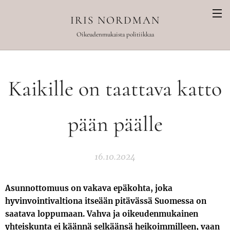
IRIS NORDMAN
Oikeudenmukaista politiikkaa
Kaikille on taattava katto
pään päälle
16.10.2024
Asunnottomuus on vakava epäkohta, joka
hyvinvointivaltiona itseään pitävässä Suomessa on
saatava loppumaan. Vahva ja oikeudenmukainen
yhteiskunta ei käännä selkäänsä heikoimmilleen, vaan