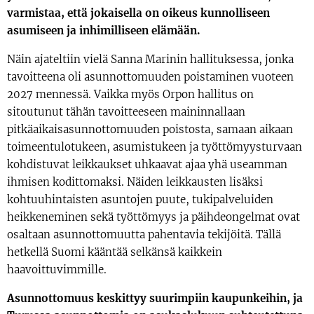
varmistaa, että jokaisella on oikeus kunnolliseen
asumiseen ja inhimilliseen elämään.
Näin ajateltiin vielä Sanna Marinin hallituksessa, jonka
tavoitteena oli asunnottomuuden poistaminen vuoteen
2027 mennessä. Vaikka myös Orpon hallitus on
sitoutunut tähän tavoitteeseen maininnallaan
pitkäaikaisasunnottomuuden poistosta, samaan aikaan
toimeentulotukeen, asumistukeen ja työttömyysturvaan
kohdistuvat leikkaukset uhkaavat ajaa yhä useamman
ihmisen kodittomaksi. Näiden leikkausten lisäksi
kohtuuhintaisten asuntojen puute, tukipalveluiden
heikkeneminen sekä työttömyys ja päihdeongelmat ovat
osaltaan asunnottomuutta pahentavia tekijöitä. Tällä
hetkellä Suomi kääntää selkänsä kaikkein
haavoittuvimmille.
Asunnottomuus keskittyy suurimpiin kaupunkeihin, ja