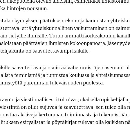
 ulkopuolella oleviin aiheisiin, esimerkiksi ilmastonm
ekä hintojen nousuun.
atalan kynnyksen päätöksentekoon ja kannustaa yhteisku
stettava, että yhteiskunnallinen vaikuttaminen on esime
in tietyille ihmisille. Turun ammattikorkeakoulun kaikilla 
asioistaan päättävien ihmisten kokoonpanosta. Jäsenyyd
skelijakunta on saavutettavampi kaikille.
kille saavutettava ja osoittaa vähemmistöjen aseman tu
aalista feminismiä ja tunnistaa koulussa ja yhteiskunnass
ttamistyötä paremman tulevaisuuden puolesta.
oin ja viestinnällisesti toimiva. Jokaisella opiskelijalla ja
viestintä on ollut sujuvaa ja saavutettava, sen tulee olla
nnustaa aktiiveja kertomaan toiminnasta ja tekemästään t
ituksen esityslistat ja pöytäkirjat tulevat olla kaikkien n