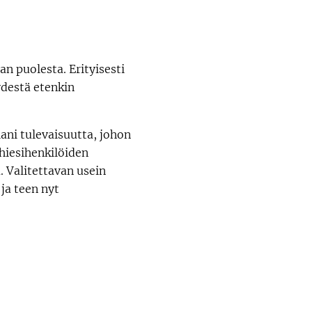
n puolesta. Erityisesti
ydestä etenkin
ani tulevaisuutta, johon
ähiesihenkilöiden
. Valitettavan usein
 ja teen nyt