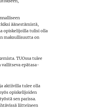
uutokseen,
nnalliseen
rkiksi äänestämistä,
opiskelijoilla tulisi olla
en maksullisuutta on
kemista. TUOssa tulee
a vallitseva epätasa-
 aktiivilla tulee olla
 myös opiskelijoiden
yöstä sen parissa.
ähtävissä liitteineen