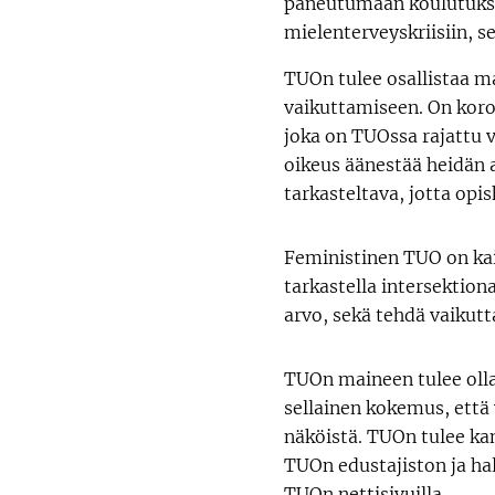
paneutumaan koulutuksen
mielenterveyskriisiin, s
TUOn tulee osallistaa m
vaikuttamiseen. On koro
joka on TUOssa rajattu va
oikeus äänestää heidän 
tarkasteltava, jotta opi
Feministinen TUO on kai
tarkastella intersektion
arvo, sekä tehdä vaiku
TUOn maineen tulee olla av
sellainen kokemus, että 
näköistä. TUOn tulee ka
TUOn edustajiston ja hall
TUOn nettisivuilla