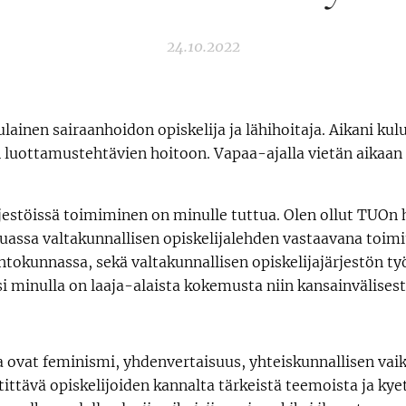
24.10.2022
lainen sairaanhoidon opiskelija ja lähihoitaja. Aikani kul
 luottamustehtävien hoitoon. Vapaa-ajalla vietän aikaan 
rjestöissä toimiminen on minulle tuttua. Olen ollut TUOn h
assa valtakunnallisen opiskelijalehden vastaavana toimit
htokunnassa, sekä valtakunnallisen opiskelijajärjestön t
si minulla on laaja-alaista kokemusta niin kansainvälisest
 ovat feminismi, yhdenvertaisuus, yhteiskunnallisen va
ittävä opiskelijoiden kannalta tärkeistä teemoista ja ky