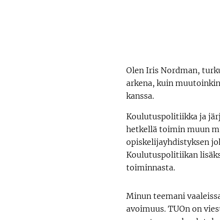
Olen Iris Nordman, turku
arkena, kuin muutoinkin
kanssa.
Koulutuspolitiikka ja jä
hetkellä toimin muun mu
opiskelijayhdistyksen jo
Koulutuspolitiikan lisäk
toiminnasta.
Minun teemani vaaleissa
avoimuus. TUOn on viest