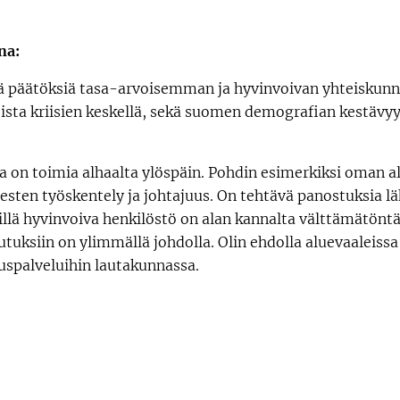
na:
ä päätöksiä tasa-arvoisemman ja hyvinvoivan yhteiskunna
oista kriisien keskellä, sekä suomen demografian kestävy
a on toimia alhaalta ylöspäin. Pohdin esimerkiksi oman al
esten työskentely ja johtajuus. On tehtävä panostuksia l
illä hyvinvoiva henkilöstö on alan kannalta välttämätöntä
lutuksiin on ylimmällä johdolla. Olin ehdolla aluevaaleissa
uspalveluihin lautakunnassa.