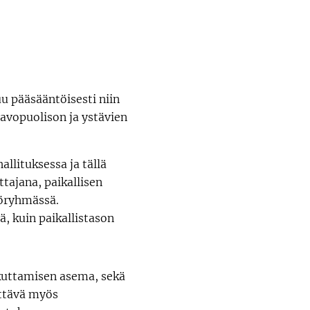
uu pääsääntöisesti niin
avopuolison ja ystävien
allituksessa ja tällä
tajana, paikallisen
yöryhmässä.
ä, kuin paikallistason
ikuttamisen asema, sekä
ettävä myös