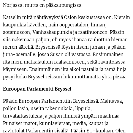
Norjassa, mutta en pääkaupungissa.
Katselin mitä nähtävyyksiä Oslon keskustassa on. Kiersin
kaupunkia kävellen, näin oopperatalon, linnan,
sotamuseon, Vanhaakaupunkia ja raatihuoneen. Pääsin
siis näkemään paljon, oli myös ihanaa rauhottua hieman
meren äärellä. Brysselissä löysin itseni junaan ja pääsin
juna-asemalle, jossa Susan oli vastassa. Ensimmäinen
ilta meni matkalaukun raahaamiseen, sekä ravintolassa
käymiseen. Ensimmäinen ilta alkoi pastalla ja tämä linja
pysyi koko Bryssel reissun lukuunottamatta yhtä pizzaa.
Euroopan Parlamentti Bryssel
Pääsin Euroopan Parlamenttiin Brysselissä. Mahtavaa,
paljon lasia, useita rakennuksia, lippuja,
turvatarkastuksia ja paljon ihmisiä ympäri maailmaa.
Punaiset matot, kunniavieraat, media, kaupat ja
ravintolat Parlamentin sisällä. Pääsin EU-kuplaan. Olen