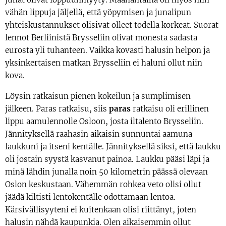
vähän lippuja jäljellä, että yöpymisen ja junalipun
yhteiskustannukset olisivat olleet todella korkeat. Suorat
lennot Berliinistä Brysseliin olivat monesta sadasta
eurosta yli tuhanteen. Vaikka kovasti halusin helpon ja
yksinkertaisen matkan Brysseliin ei haluni ollut niin
kova.
Löysin ratkaisun pienen kokeilun ja sumplimisen
jälkeen. Paras ratkaisu, siis
paras
ratkaisu oli erillinen
lippu aamulennolle Osloon, josta iltalento Brysseliin.
Jännityksellä raahasin aikaisin sunnuntai aamuna
laukkuni ja itseni kentälle. Jännityksellä siksi, että laukku
oli jostain syystä kasvanut painoa. Laukku pääsi läpi ja
minä lähdin junalla noin 50 kilometrin päässä olevaan
Oslon keskustaan. Vähemmän rohkea veto olisi ollut
jäädä kiltisti lentokentälle odottamaan lentoa.
Kärsivällisyyteni ei kuitenkaan olisi riittänyt, joten
halusin nähdä kaupunkia. Olen aikaisemmin ollut