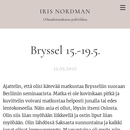
IRIS NORDMAN
Oikeudenmukaista politiikkaa
Bryssel 15.-19.5.
15.05.2022
Ajattelin, että olisi kätevää matkustaa Brysseliin suoraan
Berliinin seminaarista. Matka ei ole kovinkaan pitkä ja
kuvittelin voivani matkustaa helposti junalla tai edes
lentokoneella. Näin asia ei ollut, löysin itseni Oslosta.
Olin siis liian myöhään liikkeellä ja ostin liput liian
myöhään. Olin lähdössä Saksasta sunnuntaina ja kaikki
junat olivat loppuunmyyty. Maanantaina oli myös niin