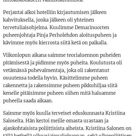
Perjantai alkoi hotelliin kirjautumisen jälkeen
kahvituksella, jonka jälkeen oli yhteinen
tervetuliaisohjelma. Kuulimme Demarinuorten
puheenjohtaja Pinja Perholehdon aloituspuheen ja
kävimme myös kierrosta siitä ketä on paikalla.
Viikonlopun aikana saimme teorialuennon puheiden
pitämisestä ja pidimme myös puheita. Koulutusta oli
vetämässä puhevalmentaja, joka oli rakentanut
osuutensa todella hyvin. Käsittelimme puheen
rakennetta ja rakensimme puheen pikkuhiljaa siitä
kenelle pitäisimme puheen siihen mitä haluamme
puheella saada aikaan.
Saimme myös kuulla terveiset eduskunnasta Kristiina
Saloselta. Hän kertoi meille omasta urastaan ja
ajankohtaisista poliittisista aiheista. Kristiina Salonen on
tällä hetkellä ulkoasiainvaliokunnan, sekä ulkopoliittisen