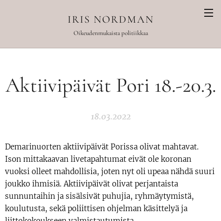
IRIS NORDMAN
Oikeudenmukaista politiikkaa
Aktiivipäivät Pori 18.-20.3.
18.03.2022
Demarinuorten aktiivipäivät Porissa olivat mahtavat.
Ison mittakaavan livetapahtumat eivät ole koronan
vuoksi olleet mahdollisia, joten nyt oli upeaa nähdä suuri
joukko ihmisiä. Aktiivipäivät olivat perjantaista
sunnuntaihin ja sisälsivät puhujia, ryhmäytymistä,
koulutusta, sekä poliittisen ohjelman käsittelyä ja
liittokokoukseen valmistautumista.